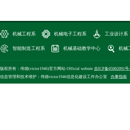
机械工程系
机械电子工程系
工业设计系
智能制造工程系
机械基础教学中心
机械
版权所有：伟德(victor1946)官方网站-Official website
吉ICP备05002091号-
信息管理和技术维护：伟德victor1946信息化建设工作办公室
办事指南