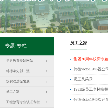
员工之家
专题·专栏
集团70周年校庆专
党史教育专题网站
伟德victor1946
对标争先创一流
员工风采录
双实双进促发展
1983级员工李树峰
员工之家
伟德victor1946
工程教育专业认证专栏