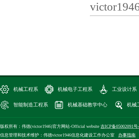
victo
机械工程系
机械电子工程系
工业设计系
智能制造工程系
机械基础教学中心
机械
版权所有：伟德(victor1946)官方网站-Official website
吉ICP备05002091号-
信息管理和技术维护：伟德victor1946信息化建设工作办公室
办事指南