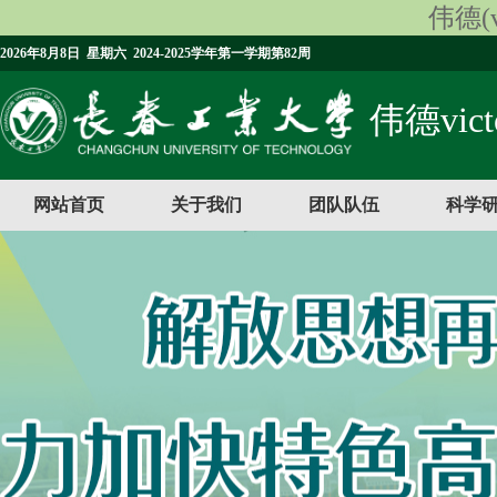
伟德(vi
2026年8月8日 星期六 2024-2025学年第一学期第82周
伟德vict
网站首页
关于我们
团队队伍
科学