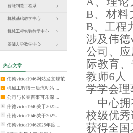
A、理论
智能制造工程系
B、材料
机械基础教学中心
B、工程
机械工程实验教学中心
涉及伟德v
基础力学教学中心
公司、应
际教育、
热点文章
教师6人
伟德victor1946网站发文规范
学学会理
机械工程博士后流动站 ...
公司与长春百事可乐深 ...
中心拥
伟德victor1946关于2025-...
校级优秀
伟德victor1946关于2025-...
获得全国
伟德victor19462025年度 ...