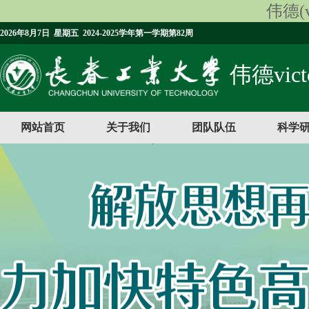
伟德(vi
2026年8月7日 星期五 2024-2025学年第一学期第82周
伟德vict
网站首页
关于我们
团队队伍
科学