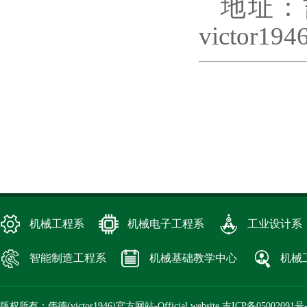
地址：
victo
机械工程系
机械电子工程系
工业设计系
智能制造工程系
机械基础教学中心
机械
版权所有：伟德(victor1946)官方网站-Official website
吉ICP备05002091号-