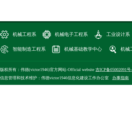
机械工程系
机械电子工程系
工业设计系
智能制造工程系
机械基础教学中心
机械
版权所有：伟德(victor1946)官方网站-Official website
吉ICP备05002091号-
信息管理和技术维护：伟德victor1946信息化建设工作办公室
办事指南