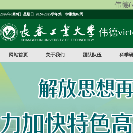
伟德(vi
2026年8月9日 星期日 2024-2025学年第一学期第82周
伟德vict
网站首页
关于我们
团队队伍
科学