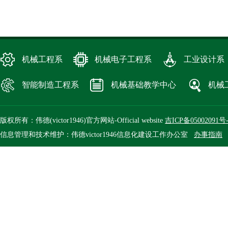
机械工程系
机械电子工程系
工业设计系
智能制造工程系
机械基础教学中心
机械
版权所有：伟德(victor1946)官方网站-Official website
吉ICP备05002091号-
信息管理和技术维护：伟德victor1946信息化建设工作办公室
办事指南