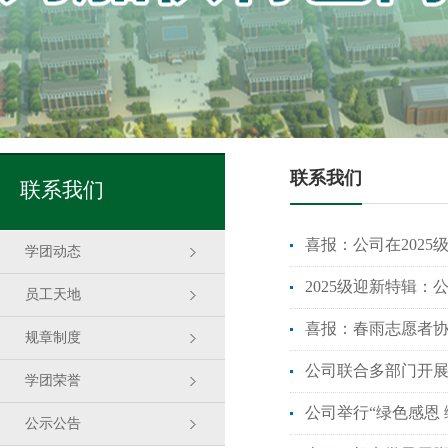
联系我们
联系我们
喜报：公司在202
学团动态
2025级迎新特辑：
员工天地
喜报：春雨志愿者协
规章制度
公司联合多部门开展
学团荣誉
公司举行“绿色感恩 
公示公告