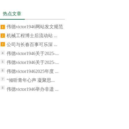
热点文章
伟德victor1946网站发文规范
机械工程博士后流动站 ...
公司与长春百事可乐深 ...
伟德victor1946关于2025-...
伟德victor1946关于2025-...
伟德victor19462025年度 ...
“倾听青年心声 凝聚思...
伟德victor1946举办非遗 ...