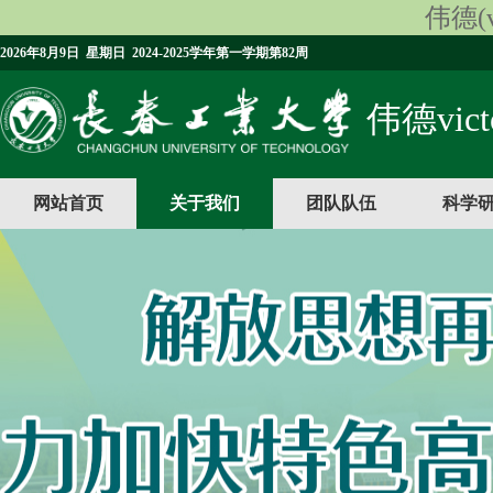
伟德(vi
2026年8月9日 星期日 2024-2025学年第一学期第82周
伟德vict
网站首页
关于我们
团队队伍
科学