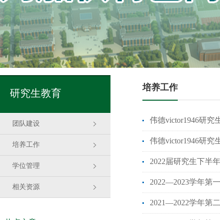
培养工作
研究生教育
伟德victor194
团队建设
伟德victor194
培养工作
2022届研究生下
学位管理
2022—2023学
相关资源
2021—2022学