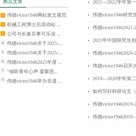
热点文章
2021—2022学
伟德victor194
伟德victor1946网站发文规范
机械工程博士后流动站 ...
伟德victor1946
公司与长春百事可乐深 ...
2021年中国研究
伟德victor1946关于2025-...
伟德victor1946关于2025-...
伟德victor1946
伟德victor19462025年度 ...
伟德victor1946
“倾听青年心声 凝聚思...
2019—2020学
伟德victor1946举办非遗 ...
如何写好科研论文（自
伟德victor1946
伟德victor1946