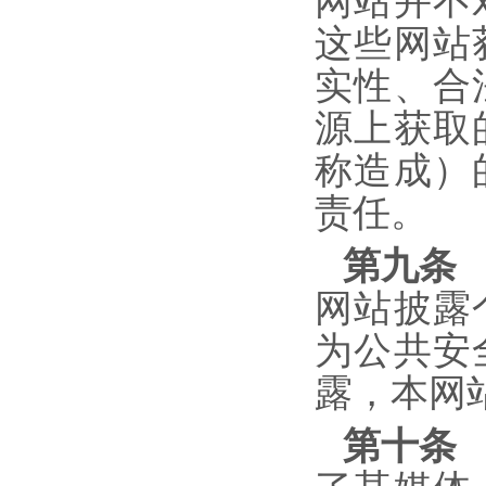
网站并不
这些网站
实性、合
源上获取
称造成）
责任。
第九条
网站披露
为公共安
露，本网
第十条