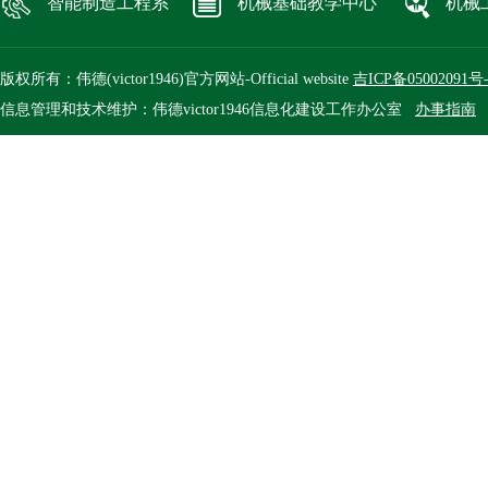
智能制造工程系
机械基础教学中心
机械
版权所有：伟德(victor1946)官方网站-Official website
吉ICP备05002091号-
信息管理和技术维护：伟德victor1946信息化建设工作办公室
办事指南