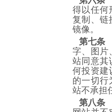
第六条
得以任何
复制、链
镜像。
第七条
字、图片
站同意其
何投资建
的一切行
站不承担
第八条