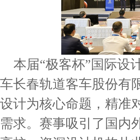
本届“极客杯”国际设
车长春轨道客车股份有限
设计为核心命题，精准
需求。赛事吸引了国内