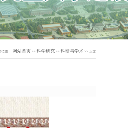
网站首页
科学研究
科研与学术
前位置：
>>
>>
>> 正文