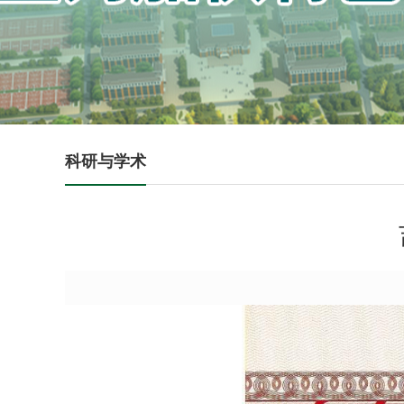
科研与学术