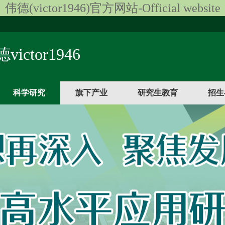
伟德(victor1946)官方网站-Official website
victor1946
科学研究
旗下产业
研究生教育
招生